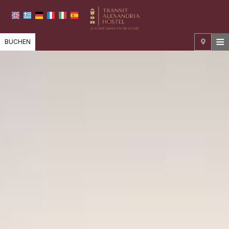
≡
BUCHEN
STARTSEITE
LAGE
UNTERKUNFT
EINRICHTUNGEN
FOTOGALERIE
NACHFRAGE
KONTAKT