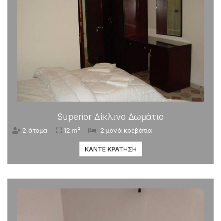
Superior Δίκλινο Δωμάτιο
2 άτομα -
12 m²
2 μονά κρεβάτια
ΚΆΝΤΕ ΚΡΆΤΗΣΗ