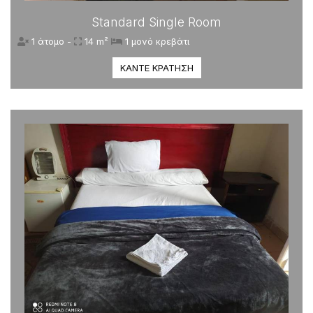
Standard Single Room
1 άτομο -
14 m²
1 μονό κρεβάτι
ΚΆΝΤΕ ΚΡΆΤΗΣΗ