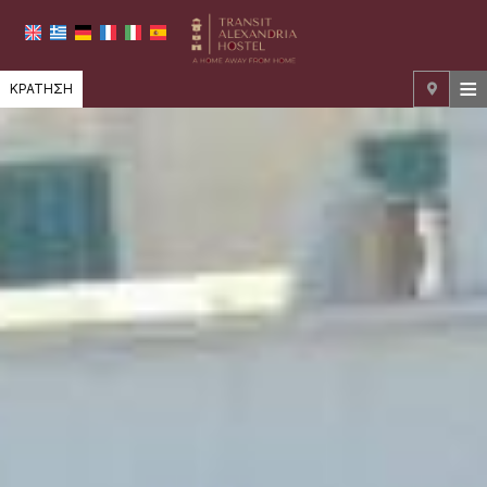
≡
ΚΡΆΤΗΣΗ
ΚΕΝΤΡΙΚΉ
ΤΟΠΟΘΕΣΊΑ
ΔΙΑΜΟΝΉ
ΠΑΡΟΧΈΣ
ΦΩΤΟΓΡΑΦΊΕΣ
ΖΉΤΗΣΗ
ΕΠΙΚΟΙΝΩΝΊΑ