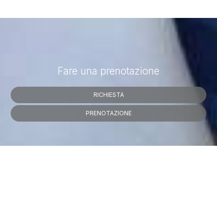
Fare una prenotazione
RICHIESTA
PRENOTAZIONE
» Standard Twin Room
» Camera Matrimoniale Superior
» Standard Triple Room
» Standard Single Room
»
Camera Matrimoniale Standard con Ventilatore
»