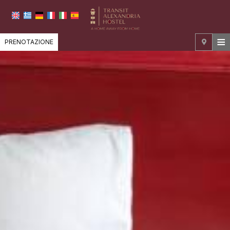
≡
PRENOTAZIONE
CENTRALE
POSIZIONE
ALLOGGIO
STRUTTURE
GALLERIA FOTOGRAFICA
RICHIESTA
CONTATTI